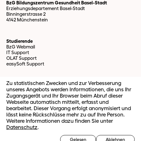
BzG Bildungszentrum Gesundheit Basel-Stadt
Erziehungsdepartement Basel-Stadt
Binningerstrasse 2
4142 Münchenstein
Studierende
BzG Webmail
IT Support
OLAT Support
easySoft Support
Ausbildung
Zu statistischen Zwecken und zur Verbesserung
Ausbildungsangebot HF
unseres Angebots werden Informationen, die uns Ihr
Ausbildungsplätze HF
Zugangsgerät und Ihr Browser beim Abruf dieser
Vorbereitungsmodul Fachmaturität Gesundheit
Webseite automatisch mitteilt, erfasst und
bearbeitet. Dieser Vorgang erfolgt anonymisiert und
Weiterbildung
lässt keine Rückschlüsse mehr zu auf Ihre Person.
Ausbilden im Betrieb
Weitere Informationen dazu finden Sie unter
Berufsorientierte Weiterbildung
Datenschutz
.
Massgeschneiderte Firmenangebote
Gelesen
Ablehnen