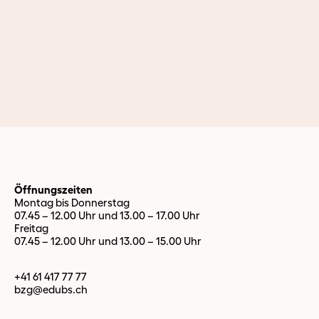
Materialkategorien wurden vereinheitlicht. Gemeinsam mit
der Lagermitarbeiterin wurde der externe Bestellprozess
optimiert.
Diese Infrastruktur bildet die Grundlage, um die TT-Räume mit
aktuellen, praxisnahen Materialien auszustatten –
abgestimmt auf die Anforderungen der Institutionen und mit
Blick auf die pädagogische Qualität des Unterrichts.
Öffnungszeiten
Montag bis Donnerstag
07.45 – 12.00 Uhr und 13.00 – 17.00 Uhr
Freitag
07.45 – 12.00 Uhr und 13.00 – 15.00 Uhr
+41 61 417 77 77
bzg@edubs.
ch