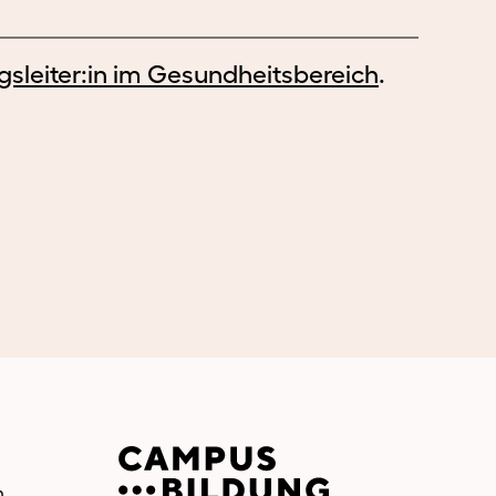
BzG
Campus
sleiter:in im Gesundheitsbereich
.
n