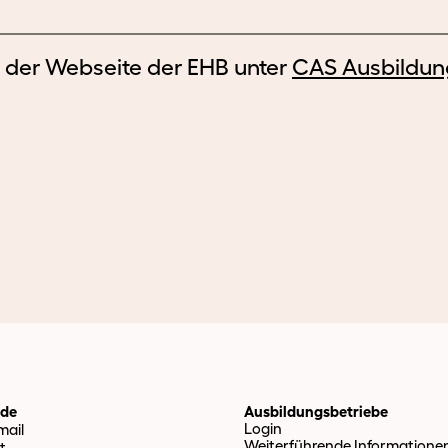
Langzeitpflege
und
Päd.
-
Weiterbildungen
f der Webseite der EHB unter
CAS Ausbildung
Betreuung
für
Pflege
HF
nde
Ausbildungsbetriebe
Login
ail
Weiterführende Informatione
t