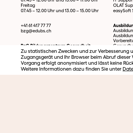
Freitag
OLAT Sup
07.45 – 12.00 Uhr und 13.00 – 15.00 Uhr
easySoft
+41 61 417 77 77
Ausbildu
Ausbildu
bzg@edubs.
ch
Ausbildu
Vorberei
BzG Bildungszentrum Gesundheit
Gesundhe
Zu statistischen Zwecken und zur Verbesserung u
Basel-Stadt
Erziehungsdepartement Basel-Stadt
Zugangsgerät und Ihr Browser beim Abruf dieser W
Weiterbi
Binningerstrasse 2
Vorgang erfolgt anonymisiert und lässt keine Rüc
Ausbilden
4142 Münchenstein
Weitere Informationen dazu finden Sie unter
Dat
Berufsori
Massgesc
2026 BzG Bildungszentrum Gesundheit Basel-Stadt