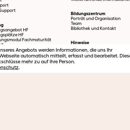
port
 Support
Bildungszentrum
Porträt und Organisation
Team
ng
Bibliothek und Kontakt
ngsangebot HF
ngsplätze HF
tungsmodul Fachmaturität
Hinweise
it
AGB Weiterbildung
nseres Angebots werden Informationen, die uns Ihr
Rechtliche Hinweise
ebseite automatisch mitteilt, erfasst und bearbeitet. Dies
Datenschutz
ldung
kschlüsse mehr zu auf Ihre Person.
Cookie-Einstellungen
 im Betrieb
enschutz
.
entierte Weiterbildung
Impressum
hneiderte Firmenangebote