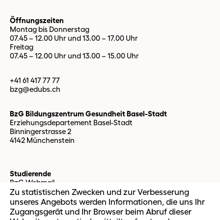
Öffnungszeiten
Montag bis Donnerstag
07.45 – 12.00 Uhr und 13.00 – 17.00 Uhr
Freitag
07.45 – 12.00 Uhr und 13.00 – 15.00 Uhr
+41 61 417 77 77
bzg@edubs.
ch
BzG Bildungszentrum Gesundheit Basel-Stadt
Erziehungsdepartement Basel-Stadt
Binningerstrasse 2
4142 Münchenstein
Studierende
BzG Webmail
Zu statistischen Zwecken und zur Verbesserung
IT Support
OLAT Support
unseres Angebots werden Informationen, die uns Ihr
easySoft Support
Zugangsgerät und Ihr Browser beim Abruf dieser