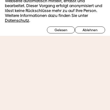
Webseite automatisch mitteilt, erfasst und
bearbeitet. Dieser Vorgang erfolgt anonymisiert und
Ausbildung
lässt keine Rückschlüsse mehr zu auf Ihre Person.
Ausbildungsangebot HF
Weitere Informationen dazu finden Sie unter
Ausbildungsplätze HF
Vorbereitungsmodul Fachmaturität Gesundheit
Datenschutz
.
Gelesen
Ablehnen
Weiterbildung
Ausbilden im Betrieb
Berufsorientierte Weiterbildung
Massgeschneiderte Firmenangebote
Ausbildungsbetriebe
Login
Weiterführende Informationen
Bildungszentrum
Porträt und Organisation
Team
Bibliothek und Kontakt
Hinweise
AGB Weiterbildung
Rechtliche Hinweise