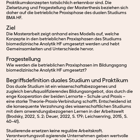
Praktikumskonzepten tatsächlich erkennbar sind. Die
Zielsetzung und Fragestellung der Masterthesis beziehen sich
daher auf die betriebliche Praxisphase des dualen Studiums
BMA HF.
Ziel
Die Masterarbeit zeigt anhand eines Modells auf, welche
Konzepte in den betrieblichen Praxisphasen des Studiums
biomedizinische Analytik HF umgesetzt werden und hebt
Gemeinsamkeiten und Unterschiede hervor.
Fragestellung
Wie werden die betrieblichen Praxisphasen im Bildungsgang
biomedizinische Analytik HF umgesetzt?
Begriffsdefinition duales Studium und Praktikum
Das duale Studium ist ein wissenschaftsbezogenes und
zugleich berufsqualifizierendes Bildungsangebot, das durch die
enge Kooperation der beiden Lernorte – Schule und Praxis –
eine starke Theorie-Praxis-Verbindung schafft.
Entscheidend ist
die konsequente Verzahnung des wissenschaftlichen Studiums
mit dem anwendungsbezogenen Lernen in der Arbeitswelt
(Brodsky, 2022, S. 2; Deuer, 2022, S. 179; Leichsenring, 2015, S.
40–41)
.
Studierende ersetzen keine reguläre Arbeitskraft.
Verantwortungsvoll agierende Unternehmen geben wertvolle