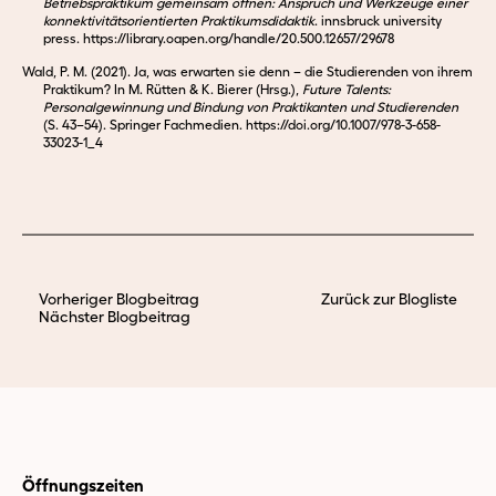
Betriebspraktikum gemeinsam öffnen: Anspruch und Werkzeuge einer
konnektivitätsorientierten Praktikumsdidaktik
. innsbruck university
press. https://library.oapen.org/handle/20.500.12657/29678
Wald, P. M. (2021). Ja, was erwarten sie denn – die Studierenden von ihrem
Praktikum? In M. Rütten & K. Bierer (Hrsg.),
Future Talents:
Personalgewinnung und Bindung von Praktikanten und Studierenden
(S. 43–54). Springer Fachmedien. https://doi.org/10.1007/978-3-658-
33023-1_4
Vorheriger Blogbeitrag
Zurück zur Blogliste
Nächster Blogbeitrag
Öffnungszeiten