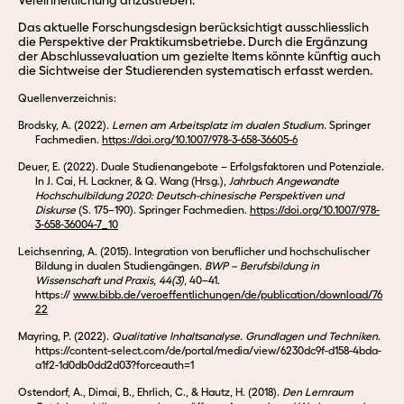
Vereinheitlichung anzustreben.
Das aktuelle Forschungsdesign berücksichtigt ausschliesslich
die Perspektive der Praktikumsbetriebe.
Durch die Ergänzung
der Abschlussevaluation um gezielte Items könnte künftig auch
die Sichtweise der Studierenden systematisch erfasst werden.
Quellenverzeichnis:
Brodsky, A. (2022).
Lernen am Arbeitsplatz im dualen Studium
. Springer
Fachmedien.
https://doi.org/10.1007/978-3-658-36605-6
Deuer, E. (2022). Duale Studienangebote – Erfolgsfaktoren und Potenziale.
In J. Cai, H. Lackner, & Q. Wang (Hrsg.),
Jahrbuch Angewandte
Hochschulbildung 2020: Deutsch-chinesische Perspektiven und
Diskurse
(S. 175–190). Springer Fachmedien.
https://doi.org/10.1007/978-
3-658-36004-7_10
Leichsenring, A. (2015). Integration von beruflicher und hochschulischer
Bildung in dualen Studiengängen.
BWP – Berufsbildung in
Wissenschaft und Praxis
,
44(3)
, 40–41.
https://
www.bibb.de/veroeffentlichungen/de/publication/download/76
22
Mayring, P. (2022).
Qualitative Inhaltsanalyse. Grundlagen und Techniken
.
https://content-select.com/de/portal/media/view/6230dc9f-d158-4bda-
a1f2-1d0db0dd2d03?forceauth=1
Ostendorf, A., Dimai, B., Ehrlich, C., & Hautz, H. (2018).
Den Lernraum