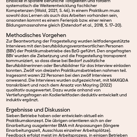
Einblicke in spätere berufliche Tätigkeiten und fördern
systematisch die Weiterentwicklung fachlicher
Kompetenzen
(Wald, 2021, S. 46)
.
In einem Praktikum muss
sowohl das Lernen als auch das Arbeiten vorhanden sein,
ansonsten kommt es einem Ferienjob bzw. einer reinen
Bildungsmassnahme gleich
(Ostendorf et al., 2018, S. 17–20)
.
Methodisches Vorgehen
Zur Beantwortung der Fragestellung wurden leitfadengestützte
Interviews mit den berufsbildungsverantwortlichen Personen
(BBV) der Praktikumsbetriebe des BzG geführt. Den angefragten
BBV wurden die
Zielsetzung und die Fragestellung transparent
kommuniziert, so dass diese bei Bedarf zusätzliche
Berufsbildnerinnen oder Berufsbildner für das Interview einladen
konnten.
Zwölf von dreizehn Praktikumsbetrieben nahmen teil.
Insgesamt waren 22 Personen bei den zwölf Interviews
anwesend. Die Interviews wurden aufgezeichnet, mit MAXQDA
transkribiert und nach dem Ansatz von
Mayring
(2022)
qualitativ ausgewertet. Dazu wurde anhand von
Vertiefungsfragen ein Kodierleitfaden deduktiv entwickelt und
induktiv ergänzt.
Ergebnisse und Diskussion
Sieben Betriebe haben oder entwickeln aktuell ein
Praktikumskonzept. Die übrigen orientieren sich an der
Einarbeitung ausgelernter BMA mit Anpassungen (längere
Einarbeitungszeit, Ausschluss einzelner Arbeitsplätze).
Feedback erfolgt meist im Arbeitsprozess, in einigen Betrieben