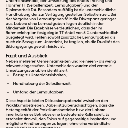
Unterrichtsinhalte, der Umsetzung des Anteils Training und
Transfer TT (Selbstlernzeit, Lernaufgaben) und der
Diplomarbeit DA. Besonders auffällig ist die unterschiedliche
Handhabung der zur Verfügung gestellten Selbstlernzeit. Bei
der Vergabe von Lernaufgaben fällt die Diskrepanz geringer
aus. Labore ohne Lernaufgaben liegen deutlich in der
Minderheit. Die Ergebnisse verdeutlichen, dass der im
Rahmenlehrplan festgelegte TT-Anteil von 5 % unterschiedlich
ausgelegt wird. Fehlen sowohl zusätzliche Lernaufgaben als
auch ein Bezug zum Unterricht, ist fraglich, ob die Dualität des
Bildungsgangs gewährleistet ist.
Fazit und Ausblick
Neben mehreren Gemeinsamkeiten und kleineren - als wenig
relevant eingestuften -Unterschieden wurden drei zentrale
Umsetzungsvariablen identifiziert:
Bezug zu Unterrichtsinhalten,
Handhabung der Selbstlernzeit,
Umfang der Lernaufgaben.
Diese Aspekte bieten Diskussionspotenzial zwischen den
Praktikumsbetrieben. Dabei ist zu berücksichtigen, dass die
Heterogenität der Praktikumsbetriebe bzw. der Labore
innerhalb eines Betriebes eine bedeutende Rolle spielt. Es
erscheint sinnvoll, den Fokus auf gegenseitige Inspiration und
mögliche Annäherungen zu legen, ohne eine verbindliche