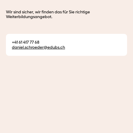
Wir sind sicher, wir finden das für Sie richtige
Weiterbildungsangebot.
Leiter Weiterbildung & Beratung
Daniel Schröder
+41 61 417 77 68
daniel.
schroeder@edubs.
ch