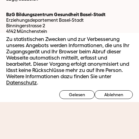
BzG Bildungszentrum Gesundheit Basel-Stadt
Erziehungsdepartement Basel-Stadt
Binningerstrasse 2
4142 Münchenstein
Zu statistischen Zwecken und zur Verbesserung
unseres Angebots werden Informationen, die uns Ihr
Zugangsgerät und Ihr Browser beim Abruf dieser
Studierende
Webseite automatisch mitteilt, erfasst und
BzG Webmail
IT Support
bearbeitet. Dieser Vorgang erfolgt anonymisiert und
OLAT Support
lässt keine Rückschlüsse mehr zu auf Ihre Person.
easySoft Support
Weitere Informationen dazu finden Sie unter
Datenschutz
.
Ausbildung
Gelesen
Ablehnen
Ausbildungsangebot HF
Ausbildungsplätze HF
Vorbereitungsmodul Fachmaturität Gesundheit
Weiterbildung
Ausbilden im Betrieb
Berufsorientierte Weiterbildung
Massgeschneiderte Firmenangebote