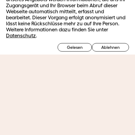
easySoft Support
Zugangsgerät und Ihr Browser beim Abruf dieser
Webseite automatisch mitteilt, erfasst und
Ausbildung
bearbeitet. Dieser Vorgang erfolgt anonymisiert und
Ausbildungsangebot HF
lässt keine Rückschlüsse mehr zu auf Ihre Person.
Ausbildungsplätze HF
Weitere Informationen dazu finden Sie unter
Vorbereitungsmodul Fachmaturität Gesundheit
Datenschutz
.
Weiterbildung
Gelesen
Ablehnen
Ausbilden im Betrieb
Berufsorientierte Weiterbildung
Massgeschneiderte Firmenangebote
Ausbildungsbetriebe
Login
Weiterführende Informationen
Bildungszentrum
Porträt und Organisation
Team
Bibliothek und Kontakt
Hinweise