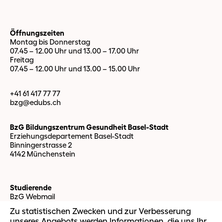
Öffnungszeiten
Montag bis Donnerstag
07.45 – 12.00 Uhr und 13.00 – 17.00 Uhr
Freitag
07.45 – 12.00 Uhr und 13.00 – 15.00 Uhr
+41 61 417 77 77
bzg@edubs.
ch
BzG Bildungszentrum Gesundheit Basel-Stadt
Erziehungsdepartement Basel-Stadt
Binningerstrasse 2
4142 Münchenstein
Studierende
BzG Webmail
IT Support
Zu statistischen Zwecken und zur Verbesserung
OLAT Support
unseres Angebots werden Informationen, die uns Ihr