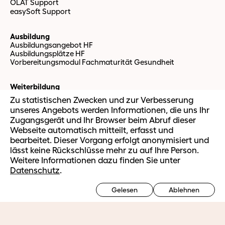
OLAT Support
easySoft Support
Ausbildung
Ausbildungsangebot HF
Ausbildungsplätze HF
Vorbereitungsmodul Fachmaturität Gesundheit
Weiterbildung
Ausbilden im Betrieb
Zu statistischen Zwecken und zur Verbesserung
Berufsorientierte Weiterbildung
unseres Angebots werden Informationen, die uns Ihr
Massgeschneiderte Firmenangebote
Zugangsgerät und Ihr Browser beim Abruf dieser
Webseite automatisch mitteilt, erfasst und
Ausbildungsbetriebe
bearbeitet. Dieser Vorgang erfolgt anonymisiert und
Login
lässt keine Rückschlüsse mehr zu auf Ihre Person.
Weiterführende Informationen
Weitere Informationen dazu finden Sie unter
Datenschutz
.
Bildungszentrum
Porträt und Organisation
Gelesen
Ablehnen
Team
Bibliothek und Kontakt