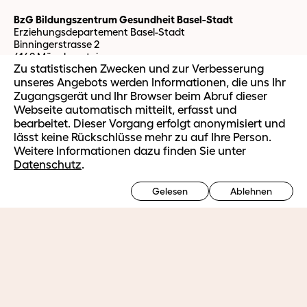
BzG Bildungszentrum Gesundheit Basel-Stadt
Erziehungsdepartement Basel-Stadt
Binningerstrasse 2
4142 Münchenstein
Zu statistischen Zwecken und zur Verbesserung
unseres Angebots werden Informationen, die uns Ihr
Zugangsgerät und Ihr Browser beim Abruf dieser
Studierende
Webseite automatisch mitteilt, erfasst und
BzG Webmail
bearbeitet. Dieser Vorgang erfolgt anonymisiert und
IT Support
lässt keine Rückschlüsse mehr zu auf Ihre Person.
OLAT Support
Weitere Informationen dazu finden Sie unter
easySoft Support
Datenschutz
.
Ausbildung
Gelesen
Ablehnen
Ausbildungsangebot HF
Ausbildungsplätze HF
Vorbereitungsmodul Fachmaturität Gesundheit
Weiterbildung
Ausbilden im Betrieb
Berufsorientierte Weiterbildung
Massgeschneiderte Firmenangebote