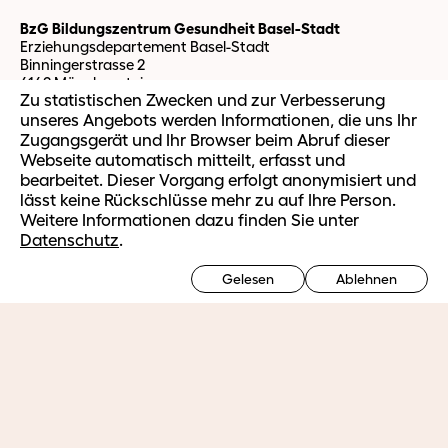
BzG Bildungszentrum Gesundheit Basel-Stadt
Erziehungsdepartement Basel-Stadt
Binningerstrasse 2
4142 Münchenstein
Zu statistischen Zwecken und zur Verbesserung
unseres Angebots werden Informationen, die uns Ihr
Zugangsgerät und Ihr Browser beim Abruf dieser
Studierende
Webseite automatisch mitteilt, erfasst und
BzG Webmail
bearbeitet. Dieser Vorgang erfolgt anonymisiert und
IT Support
lässt keine Rückschlüsse mehr zu auf Ihre Person.
OLAT Support
Weitere Informationen dazu finden Sie unter
easySoft Support
Datenschutz
.
Ausbildung
Gelesen
Ablehnen
Ausbildungsangebot HF
Ausbildungsplätze HF
Vorbereitungsmodul Fachmaturität Gesundheit
Weiterbildung
Ausbilden im Betrieb
Berufsorientierte Weiterbildung
Massgeschneiderte Firmenangebote