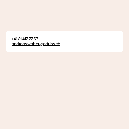
Bereichsleiter Pflege HF
Andreas Waber
+41 61 417 77 57
andreas.
waber@edubs.
ch