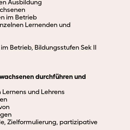
BzG
hen Ausbildung
achsenen
Campus
n im Betrieb
inzelnen Lernenden und
m Betrieb, Bildungsstufen Sek II
Erwachsenen durchführen und
 Lernens und Lehrens
ten
von
ngen
, Zielformulierung, partizipative