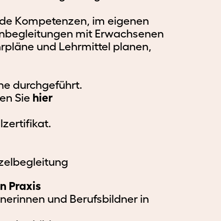
n
erführende
Porträt
Team
Bibliothek
nde Kompetenzen, im eigenen
rmationen
und
und
Organisation
Kontakt
ernbegleitungen mit Erwachsenen
Schulleitung
pläne und Lehrmittel planen,
meter
ildungsplätze
Porträt
Bibliothek
Bildungsgänge
HF
ine durchgeführt.
e
Leitbild
Kontakt
ildungsbetriebe
und
den Sie
hier
Weiterbildung
Qualitätsmanagement
zertifikat.
rechpersonen
Fachstellen
Pädagogik
und
Verwaltung
Mediendidaktik
nzelbegleitung
Offene
Newsletter
en Praxis
Stellen
nerinnen und Berufsbildner in
Schulkommission