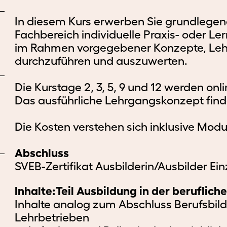
Ausbildungsangebot
Ausbildungsplätze
Vorbereitungsmodul
Ausbilden
Berufsorientierte
Massgeschneiderte
Logi
Weit
In diesem Kurs erwerben Sie grundlege
HF
HF
Fachmaturität
im
Weiterbildung
Firmenangebote
Info
Gesundheit
Betrieb
Fachbereich individuelle Praxis- oder L
im Rahmen vorgegebener Konzepte, Lehr
Biomedizinische
Biomedizinische
Biomedizinische
Baro
Analytik
Analytik
Lehrgänge
Analytik
Ausb
durchzuführen und auszuwerten.
HF
HF
des
SVEB
Die Kurstage 2, 3, 5, 9 und 12 werden onl
Medizinisch-
Neu
Medizinisch-
Medizinisch-
technische
Ausb
Das ausführliche Lehrgangskonzept fin
technische
technische
Päd.
Radiologie
Radiologie
Radiologie
Weiterbildungen
Die Kosten verstehen sich inklusive Modul
Ansp
HF
HF
für
Pflege
alle
Abschluss
Berufe
Pflege
Pflege
Sonstige
SVEB-Zertifikat Ausbilderin/Ausbilder Ei
HF
HF
Kurse
CAS
Inhalte:
Teil Ausbildung in der beruflich
Ausbildungsleiter_in
Inhalte analog zum Abschluss Berufsbild
Eidg.
im
Berufsprüfung
Lehrbetrieben
Gesundheitsbereich