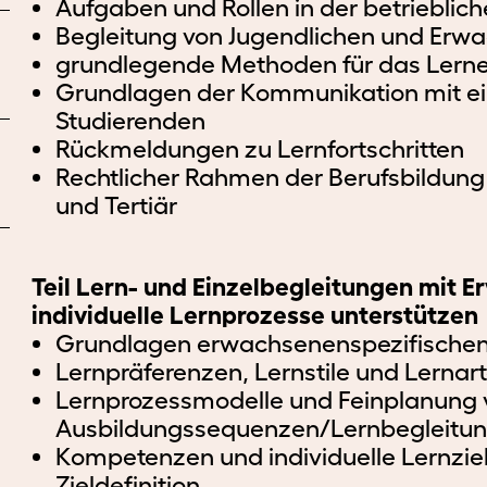
Langzeitpflege
Aufgaben und Rollen in der betrieblic
und
Begleitung von Jugendlichen und Erw
Päd.
-
grundlegende Methoden für das Lerne
Weiterbildungen
Betreuung
Grundlagen der Kommunikation mit e
für
Pflege
Studierenden
HF
Rückmeldungen zu Lernfortschritten
Rechtlicher Rahmen der Berufsbildung i
und Tertiär
Teil Lern- und Einzelbegleitungen mit 
individuelle Lernprozesse unterstützen
Grundlagen erwachsenenspezifischen
Lernpräferenzen, Lernstile und Lernar
Lernprozessmodelle und Feinplanung 
Ausbildungssequenzen/Lernbegleitu
Kompetenzen und individuelle Lernziele
Zieldefinition