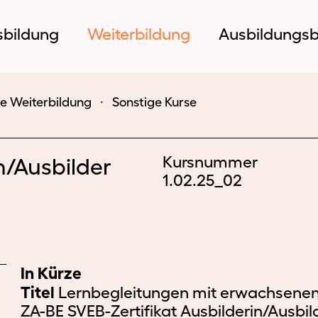
sbildung
Weiterbildung
Ausbildungsb
te Weiterbildung
⸱
Sonstige Kurse
Kursnummer
n/Ausbilder
1.02.25_02
Ausbildung
Weiterbildung
Ausb
In Kürze
Titel
Lernbegleitungen mit erwachsenen
ZA-BE SVEB-Zertifikat Ausbilderin/Ausbil