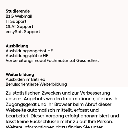
Studierende
BzG Webmail
IT Support
OLAT Support
easySoft Support
Ausbildung
Ausbildungsangebot HF
Ausbildungsplätze HF
Vorbereitungsmodul Fachmaturität Gesundheit
Weiterbildung
Ausbilden im Betrieb
Berufsorientierte Weiterbildung
Massgeschneiderte Firmenangebote
Zu statistischen Zwecken und zur Verbesserung
unseres Angebots werden Informationen, die uns Ihr
Ausbildungsbetriebe
Zugangsgerät und Ihr Browser beim Abruf dieser
Login
Webseite automatisch mitteilt, erfasst und
Weiterführende Informationen
bearbeitet. Dieser Vorgang erfolgt anonymisiert und
lässt keine Rückschlüsse mehr zu auf Ihre Person.
Weitere Informationen dazu finden Sie unter
Bildungszentrum