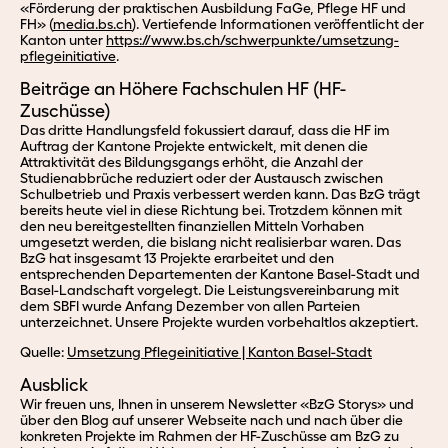
«Förderung der praktischen Ausbildung FaGe, Pflege HF und
FH» (
media.bs.ch
). Vertiefende Informationen veröffentlicht der
Kanton unter
https://www.bs.ch/schwerpunkte/umsetzung-
pflegeinitiative
.
Beiträge an Höhere Fachschulen HF (HF-
Zuschüsse)
Das dritte Handlungsfeld fokussiert darauf, dass die HF im
Auftrag der Kantone Projekte entwickelt, mit denen die
Attraktivität des Bildungsgangs erhöht, die Anzahl der
Studienabbrüche reduziert oder der Austausch zwischen
Schulbetrieb und Praxis verbessert werden kann. Das BzG trägt
bereits heute viel in diese Richtung bei. Trotzdem können mit
den neu bereitgestellten finanziellen Mitteln Vorhaben
umgesetzt werden, die bislang nicht realisierbar waren. Das
BzG hat insgesamt 13 Projekte erarbeitet und den
entsprechenden Departementen der Kantone Basel-Stadt und
Basel-Landschaft vorgelegt. Die Leistungsvereinbarung mit
dem SBFI wurde Anfang Dezember von allen Parteien
unterzeichnet. Unsere Projekte wurden vorbehaltlos akzeptiert.
Quelle:
Umsetzung Pflegeinitiative | Kanton Basel-Stadt
Ausblick
Wir freuen uns, Ihnen in unserem Newsletter «BzG Storys» und
über den Blog auf unserer Webseite nach und nach über die
konkreten Projekte im Rahmen der HF-Zuschüsse am BzG zu