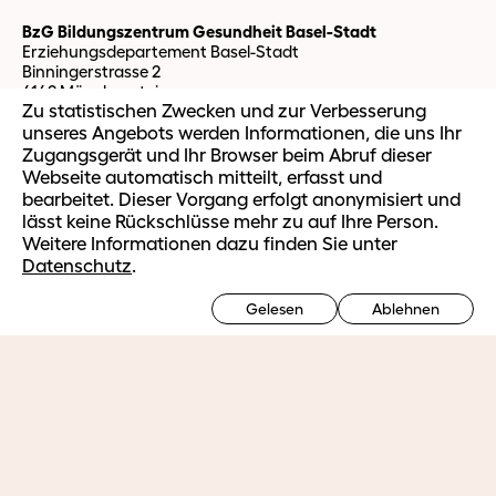
BzG Bildungszentrum Gesundheit Basel-Stadt
Erziehungsdepartement Basel-Stadt
Binningerstrasse 2
4142 Münchenstein
Zu statistischen Zwecken und zur Verbesserung
unseres Angebots werden Informationen, die uns Ihr
Zugangsgerät und Ihr Browser beim Abruf dieser
Studierende
Webseite automatisch mitteilt, erfasst und
BzG Webmail
bearbeitet. Dieser Vorgang erfolgt anonymisiert und
IT Support
lässt keine Rückschlüsse mehr zu auf Ihre Person.
OLAT Support
Weitere Informationen dazu finden Sie unter
easySoft Support
Datenschutz
.
Ausbildung
Gelesen
Ablehnen
Ausbildungsangebot HF
Ausbildungsplätze HF
Vorbereitungsmodul Fachmaturität Gesundheit
Weiterbildung
Ausbilden im Betrieb
Berufsorientierte Weiterbildung
Massgeschneiderte Firmenangebote