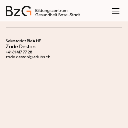
Sekretariat BMA HF
Zade Destani
+41 61 417 77 28
zade.
destani@edubs.
ch