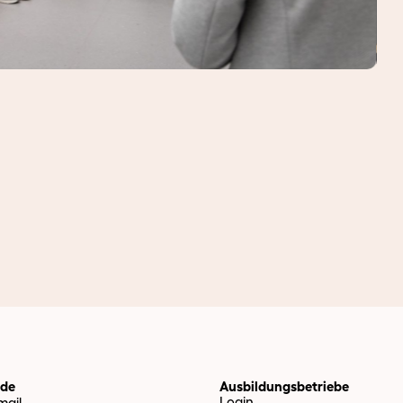
Fot
nde
Ausbildungsbetriebe
Login
ail