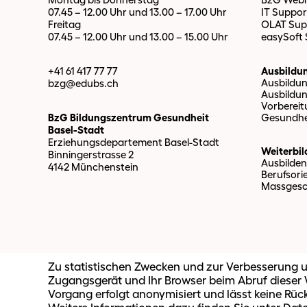
07.45 – 12.00 Uhr und 13.00 – 17.00 Uhr
IT Suppor
Freitag
OLAT Sup
07.45 – 12.00 Uhr und 13.00 – 15.00 Uhr
easySoft
+41 61 417 77 77
Ausbildu
Ausbildu
bzg@edubs.
ch
Ausbildu
Vorberei
BzG Bildungszentrum Gesundheit
Gesundhe
Basel-Stadt
Erziehungsdepartement Basel-Stadt
Weiterbi
Binningerstrasse 2
Ausbilden
4142 Münchenstein
Berufsori
Massgesc
Zu statistischen Zwecken und zur Verbesserung u
2026 BzG Bildungszentrum Gesundheit Basel-Stadt
Zugangsgerät und Ihr Browser beim Abruf dieser W
Vorgang erfolgt anonymisiert und lässt keine Rüc