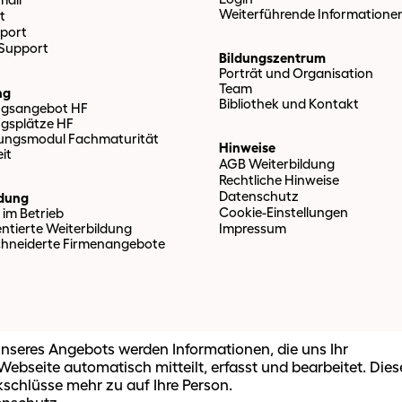
Weiterführende Informatione
t
port
 Support
Bildungszentrum
Porträt und Organisation
Team
ng
Bibliothek und Kontakt
ngsangebot HF
ngsplätze HF
tungsmodul Fachmaturität
Hinweise
it
AGB Weiterbildung
Rechtliche Hinweise
Datenschutz
ldung
Cookie-Einstellungen
 im Betrieb
entierte Weiterbildung
Impressum
hneiderte Firmenangebote
nseres Angebots werden Informationen, die uns Ihr
ebseite automatisch mitteilt, erfasst und bearbeitet. Dies
kschlüsse mehr zu auf Ihre Person.