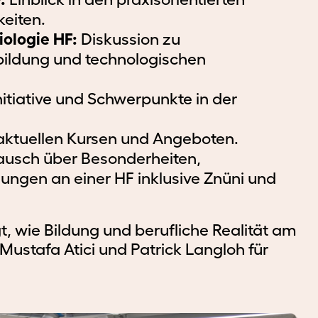
Ausbildungsangebot
Ausbildungsplätze
Vorbereitungsmodul
Ausbilden
Berufsorientierte
Massgeschneiderte
Logi
Weit
keiten.
HF
HF
Fachmaturität
im
Weiterbildung
Firmenangebote
Info
ologie HF:
Diskussion zu
Gesundheit
Betrieb
ldung und technologischen
Biomedizinische
Biomedizinische
Biomedizinische
Baro
Analytik
Analytik
Lehrgänge
Analytik
Ausb
nitiative und Schwerpunkte in der
HF
HF
des
SVEB
Medizinisch-
Neu
aktuellen Kursen und Angeboten.
Medizinisch-
Medizinisch-
technische
Ausb
technische
technische
Päd.
Radiologie
usch über Besonderheiten,
Radiologie
Radiologie
Weiterbildungen
Ansp
ungen an einer HF inklusive Znüni und
HF
HF
für
Pflege
alle
Berufe
Pflege
Pflege
gt, wie Bildung und berufliche Realität am
Sonstige
HF
HF
Kurse
stafa Atici und Patrick Langloh für
CAS
Ausbildungsleiter_in
Eidg.
im
Berufsprüfung
Gesundheitsbereich